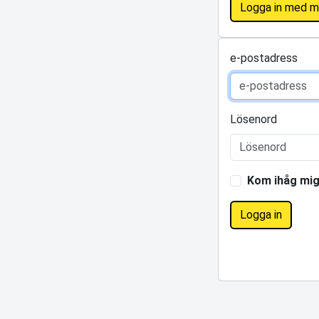
Logga in med m
e-postadress
Lösenord
Kom ihåg mi
Logga in