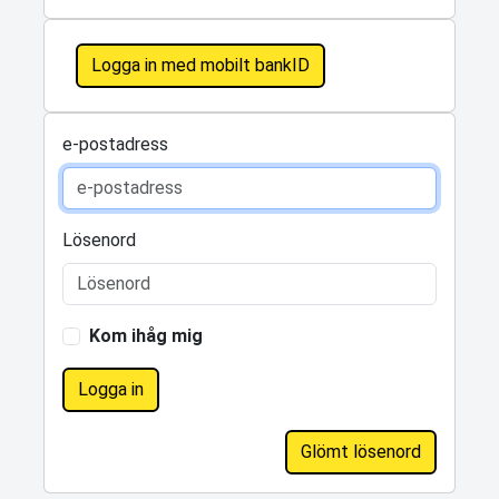
Logga in med mobilt bankID
e-postadress
Lösenord
Kom ihåg mig
Logga in
Glömt lösenord