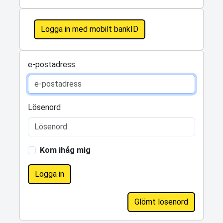
Logga in med mobilt bankID
e-postadress
Lösenord
Kom ihåg mig
Logga in
Glömt lösenord