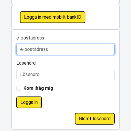
Logga in med mobilt bankID
e-postadress
Lösenord
Kom ihåg mig
Logga in
Glömt lösenord