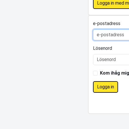
Logga in med m
e-postadress
Lösenord
Kom ihåg mi
Logga in