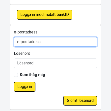
Logga in med mobilt bankID
e-postadress
Lösenord
Kom ihåg mig
Logga in
Glömt lösenord