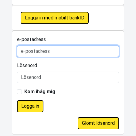
Logga in med mobilt bankID
e-postadress
Lösenord
Kom ihåg mig
Logga in
Glömt lösenord