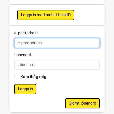
Logga in med mobilt bankID
e-postadress
Lösenord
Kom ihåg mig
Logga in
Glömt lösenord