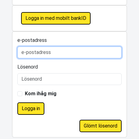
Logga in med mobilt bankID
e-postadress
Lösenord
Kom ihåg mig
Logga in
Glömt lösenord