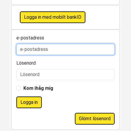
Logga in med mobilt bankID
e-postadress
Lösenord
Kom ihåg mig
Logga in
Glömt lösenord