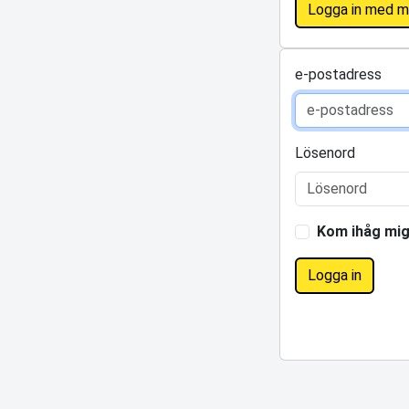
Logga in med m
e-postadress
Lösenord
Kom ihåg mi
Logga in