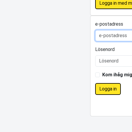
Logga in med m
e-postadress
Lösenord
Kom ihåg mi
Logga in